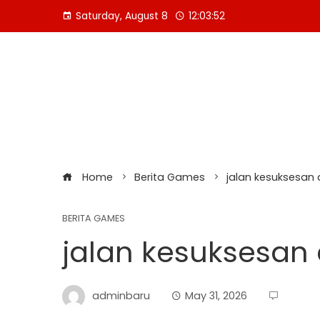
Skip
Saturday, August 8
12:03:53
to
content
Home
Berita Games
jalan kesuksesan
BERITA GAMES
jalan kesuksesan
adminbaru
May 31, 2026