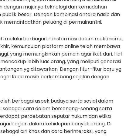
aan dengan majunya teknologi dan kemudahan
n publik besar. Dengan kombinasi antara nasib dan
k memanfaatkan peluang di permainan ini.
lah melalui berbagai transformasi dalam mekanisme
khir, kemunculan platform online telah membawa
nggi, yang memungkinkan pemain agar ikut dari. Hal
 mencakup lebih luas orang, yang meliputi generasi
ntangan yg ditawarkan. Dengan fitur-fitur baru yg
n Togel Kuda masih berkembang sejalan dengan
 oleh berbagai aspek budaya serta sosial dalam
ni sebagai cara dalam bersenang-senang serta
terdapat perdebatan seputar hukum dan etika
agai bagian dalam kehidupan banyak orang. Di
ebagai ciri khas dan cara berinteraksi, yang