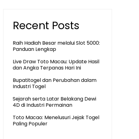
Recent Posts
Raih Hadiah Besar melalui Slot 5000:
Panduan Lengkap
Live Draw Toto Macau: Update Hasil
dan Angka Terpanas Hari Ini
Bupatitogel dan Perubahan dalam
Industri Togel
Sejarah serta Latar Belakang Dewi
4D di Industri Permainan
Toto Macao: Menelusuri Jejak Togel
Paling Populer