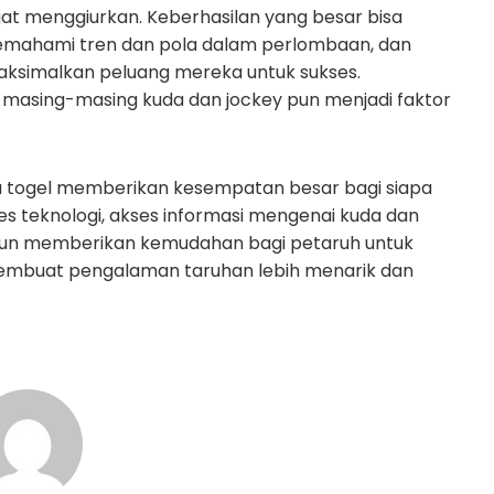
angat menggiurkan. Keberhasilan yang besar bisa
memahami tren dan pola dalam perlombaan, dan
aksimalkan peluang mereka untuk sukses.
 masing-masing kuda dan jockey pun menjadi faktor
a togel memberikan kesempatan besar bagi siapa
res teknologi, akses informasi mengenai kuda dan
pun memberikan kemudahan bagi petaruh untuk
membuat pengalaman taruhan lebih menarik dan