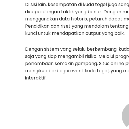
Di sisi lain, kesempatan di kuda togel juga s
dicapai dengan taktik yang benar. Dengan 
menggunakan data historis, petaruh dapat m
Pendidikan dan riset yang mendalam tentang
kunci untuk mendapatkan output yang baik.
Dengan sistem yang selalu berkembang, kud
saja yang siap mengambil risiko. Melalui prog
perlombaan semakin gampang. Situs online 
mengikuti berbagai event kuda togel, yang 
interaktif.