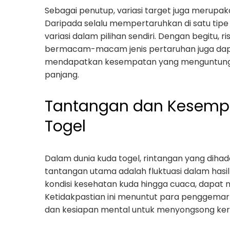
Sebagai penutup, variasi target juga merupak
Daripada selalu mempertaruhkan di satu tipe
variasi dalam pilihan sendiri. Dengan begitu, r
bermacam-macam jenis pertaruhan juga da
mendapatkan kesempatan yang menguntungk
panjang.
Tantangan dan Kesemp
Togel
Dalam dunia kuda togel, rintangan yang diha
tantangan utama adalah fluktuasi dalam hasil y
kondisi kesehatan kuda hingga cuaca, dapat
Ketidakpastian ini menuntut para penggema
dan kesiapan mental untuk menyongsong ker