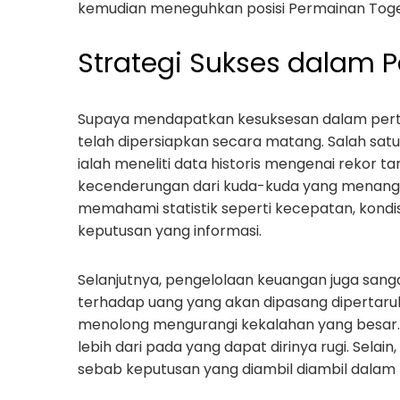
kemudian meneguhkan posisi Permainan Togel 
Strategi Sukses dalam 
Supaya mendapatkan kesuksesan dalam pertar
telah dipersiapkan secara matang. Salah sat
ialah meneliti data historis mengenai rekor t
kecenderungan dari kuda-kuda yang menang
memahami statistik seperti kecepatan, kondisi 
keputusan yang informasi.
Selanjutnya, pengelolaan keuangan juga san
terhadap uang yang akan dipasang dipertar
menolong mengurangi kekalahan yang besar.
lebih dari pada yang dapat dirinya rugi. Selai
sebab keputusan yang diambil diambil dalam 