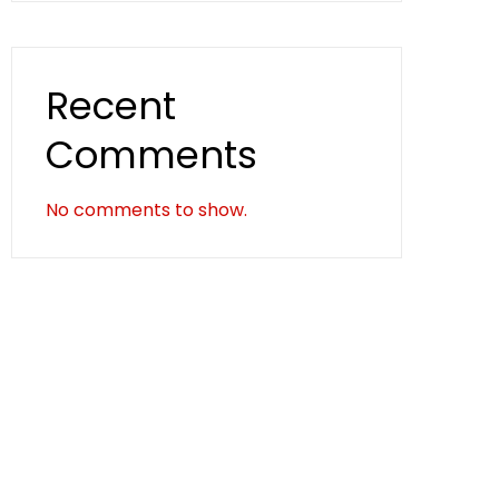
Recent
Comments
No comments to show.