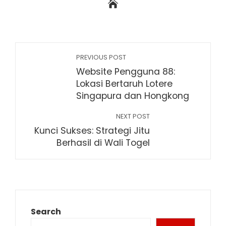
PREVIOUS POST
Website Pengguna 88:
Lokasi Bertaruh Lotere
Singapura dan Hongkong
NEXT POST
Kunci Sukses: Strategi Jitu
Berhasil di Wali Togel
Search