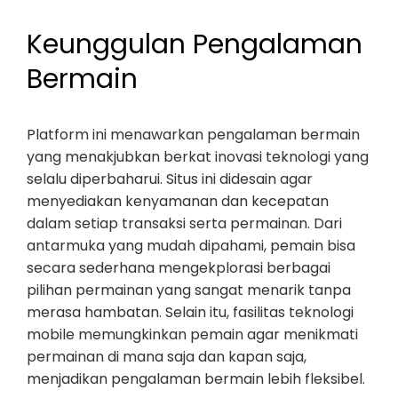
Keunggulan Pengalaman
Bermain
Platform ini menawarkan pengalaman bermain
yang menakjubkan berkat inovasi teknologi yang
selalu diperbaharui. Situs ini didesain agar
menyediakan kenyamanan dan kecepatan
dalam setiap transaksi serta permainan. Dari
antarmuka yang mudah dipahami, pemain bisa
secara sederhana mengekplorasi berbagai
pilihan permainan yang sangat menarik tanpa
merasa hambatan. Selain itu, fasilitas teknologi
mobile memungkinkan pemain agar menikmati
permainan di mana saja dan kapan saja,
menjadikan pengalaman bermain lebih fleksibel.