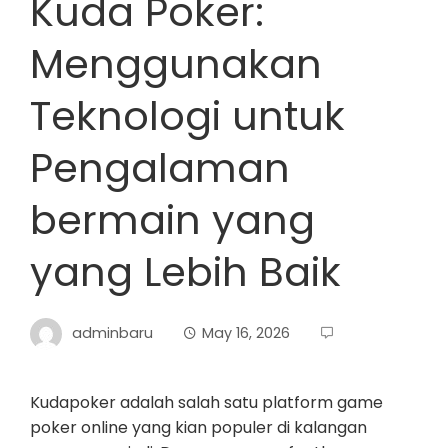
Kuda Poker:
Menggunakan
Teknologi untuk
Pengalaman
bermain yang
yang Lebih Baik
adminbaru
May 16, 2026
Kudapoker adalah salah satu platform game
poker online yang kian populer di kalangan