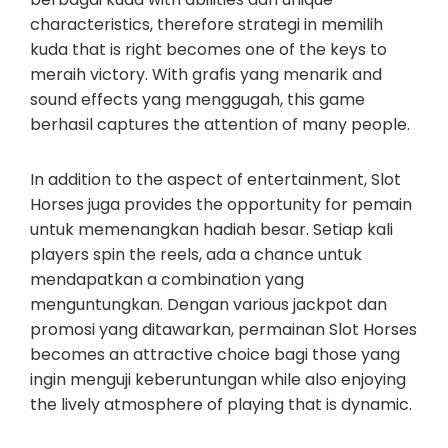
characteristics, therefore strategi in memilih
kuda that is right becomes one of the keys to
meraih victory. With grafis yang menarik and
sound effects yang menggugah, this game
berhasil captures the attention of many people.
In addition to the aspect of entertainment, Slot
Horses juga provides the opportunity for pemain
untuk memenangkan hadiah besar. Setiap kali
players spin the reels, ada a chance untuk
mendapatkan a combination yang
menguntungkan. Dengan various jackpot dan
promosi yang ditawarkan, permainan Slot Horses
becomes an attractive choice bagi those yang
ingin menguji keberuntungan while also enjoying
the lively atmosphere of playing that is dynamic.