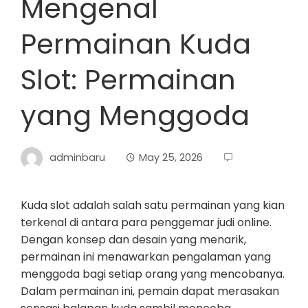
Mengenal
Permainan Kuda
Slot: Permainan
yang Menggoda
adminbaru
May 25, 2026
Kuda slot adalah salah satu permainan yang kian
terkenal di antara para penggemar judi online.
Dengan konsep dan desain yang menarik,
permainan ini menawarkan pengalaman yang
menggoda bagi setiap orang yang mencobanya.
Dalam permainan ini, pemain dapat merasakan