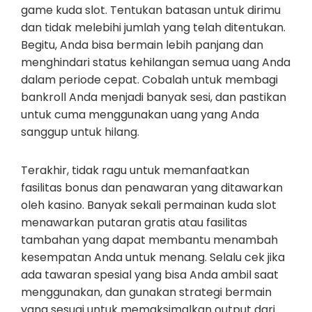
game kuda slot. Tentukan batasan untuk dirimu
dan tidak melebihi jumlah yang telah ditentukan.
Begitu, Anda bisa bermain lebih panjang dan
menghindari status kehilangan semua uang Anda
dalam periode cepat. Cobalah untuk membagi
bankroll Anda menjadi banyak sesi, dan pastikan
untuk cuma menggunakan uang yang Anda
sanggup untuk hilang.
Terakhir, tidak ragu untuk memanfaatkan
fasilitas bonus dan penawaran yang ditawarkan
oleh kasino. Banyak sekali permainan kuda slot
menawarkan putaran gratis atau fasilitas
tambahan yang dapat membantu menambah
kesempatan Anda untuk menang. Selalu cek jika
ada tawaran spesial yang bisa Anda ambil saat
menggunakan, dan gunakan strategi bermain
yang sesuai untuk memaksimalkan output dari