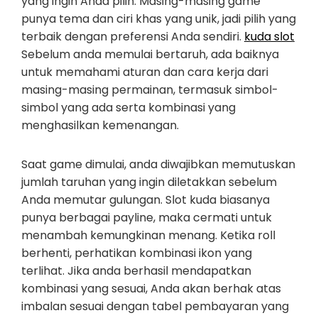
yang ingin Anda pilih. Masing-masing game
punya tema dan ciri khas yang unik, jadi pilih yang
terbaik dengan preferensi Anda sendiri.
kuda slot
Sebelum anda memulai bertaruh, ada baiknya
untuk memahami aturan dan cara kerja dari
masing-masing permainan, termasuk simbol-
simbol yang ada serta kombinasi yang
menghasilkan kemenangan.
Saat game dimulai, anda diwajibkan memutuskan
jumlah taruhan yang ingin diletakkan sebelum
Anda memutar gulungan. Slot kuda biasanya
punya berbagai payline, maka cermati untuk
menambah kemungkinan menang. Ketika roll
berhenti, perhatikan kombinasi ikon yang
terlihat. Jika anda berhasil mendapatkan
kombinasi yang sesuai, Anda akan berhak atas
imbalan sesuai dengan tabel pembayaran yang