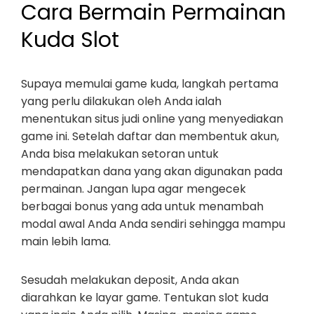
Cara Bermain Permainan
Kuda Slot
Supaya memulai game kuda, langkah pertama
yang perlu dilakukan oleh Anda ialah
menentukan situs judi online yang menyediakan
game ini. Setelah daftar dan membentuk akun,
Anda bisa melakukan setoran untuk
mendapatkan dana yang akan digunakan pada
permainan. Jangan lupa agar mengecek
berbagai bonus yang ada untuk menambah
modal awal Anda Anda sendiri sehingga mampu
main lebih lama.
Sesudah melakukan deposit, Anda akan
diarahkan ke layar game. Tentukan slot kuda