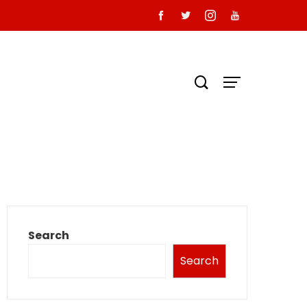
Search
Search