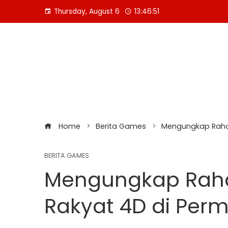
Skip
Thursday, August 6
13:46:52
to
content
Home
Berita Games
Mengungkap Raha
BERITA GAMES
Mengungkap Rah
Rakyat 4D di Per