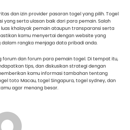
tas dan izin provider pasaran togel yang pilih. Togel
si yang serta ulasan baik dari para pemain. Salah
l luas khalayak pemain ataupun transparansi serta
 Pastikan kamu menyertai dengan website yang
 dalam rangka menjaga data pribadi anda.
 forum dan forum para pemain togel. Di tempat itu,
apatkan tips, dan diskusikan strategi dengan
sa memberikan kamu informasi tambahan tentang
ogel toto Macau, togel Singapura, togel sydney, dan
kamu agar menang besar.