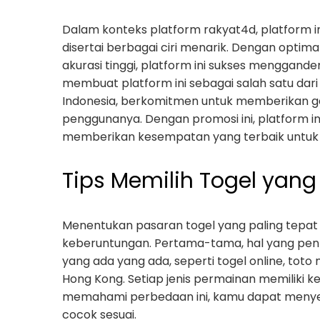
Dalam konteks platform rakyat4d, platform in
disertai berbagai ciri menarik. Dengan opti
akurasi tinggi, platform ini sukses menggan
membuat platform ini sebagai salah satu dari
Indonesia, berkomitmen untuk memberikan ga
penggunanya. Dengan promosi ini, platform in
memberikan kesempatan yang terbaik untuk 
Tips Memilih Togel yang
Menentukan pasaran togel yang paling tepat
keberuntungan. Pertama-tama, hal yang pent
yang ada yang ada, seperti togel online, toto
Hong Kong. Setiap jenis permainan memiliki 
memahami perbedaan ini, kamu dapat menyes
cocok sesuai.